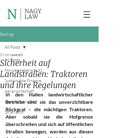
Beitrag
All Posts
2 Min. Lesezeit
All Posts
Sicherheit auf
Hinweisgeberschutz
Landstraßen: Traktoren
Sustainable Finance
und ihre Regelungen
Agrarwirtschaft
In den Hallen landwirtschaftlicher 
Immobilienrecht
Betriebe sind sie das unverzichtbare 
Rückgrat – die mächtigen Traktoren. 
Strafrecht
Aber sobald sie die Hofgrenze 
überschreiten und sich auf öffentlichen 
Straßen bewegen, werden aus diesen 