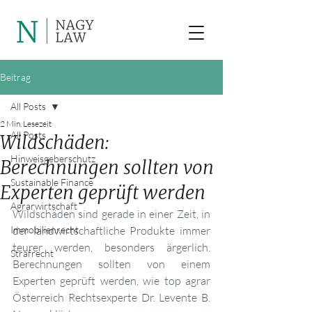
Beitrag
All Posts
2 Min. Lesezeit
All Posts
Wildschäden:
Hinweisgeberschutz
Berechnungen sollten von
Sustainable Finance
Experten geprüft werden
Agrarwirtschaft
Wildschäden sind gerade in einer Zeit, in 
Immobilienrecht
der landwirtschaftliche Produkte immer 
teurer werden, besonders ärgerlich. 
Strafrecht
Berechnungen sollten von einem 
Experten geprüft werden, wie top agrar 
Österreich Rechtsexperte Dr. Levente B. 