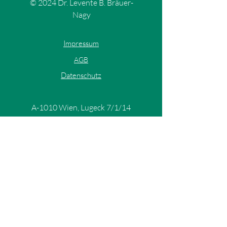
© 2024 Dr. Levente B. Bräuer-
Nagy
Impressum
AGB
Datenschutz
A-1010 Wien, Lugeck 7/1/14
office@nagy.law
+43 1 4380050