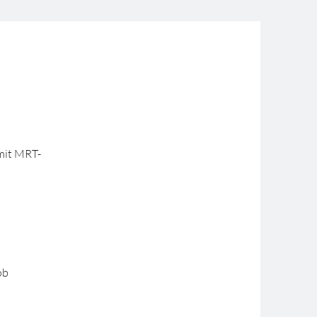
mit MRT-
ob