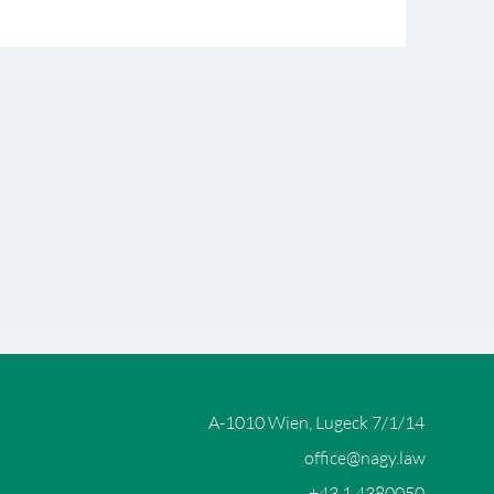
A-1010 Wien, Lugeck 7/1/14
office@nagy.law
+43 1 4380050