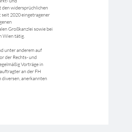
rkt- und
it den widersprüchlichen
 seit 2020 eingetragener
igenen
alen Großkanzlei sowie bei
n Wien tätig.
und unter anderem auf
or der Rechts- und
regelmäßig Vorträge in
auftragter an der FH
n diversen, anerkannten