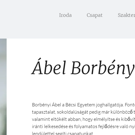
Iroda
Csapat
Szakte
Ábel Borbény
Borbényi Ábel a Bécsi Egyetem joghallgatója. Font
tapasztalat, sokoldalúságát pedig már különböző t
valamint eltökélt abban, hogy elmélyítse és kibővíts
iránti lelkesedése és folyamatos fejlődésre való ny
lendülettel segíti csapatunkat.