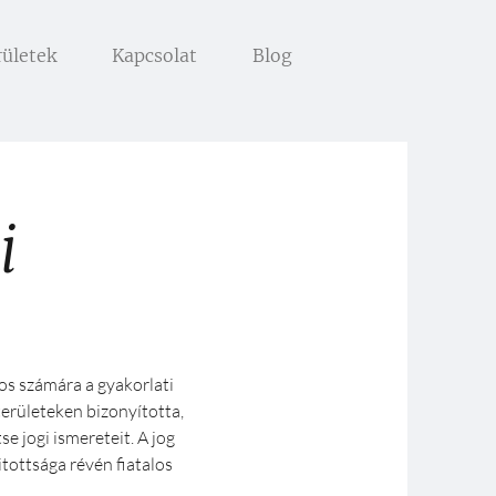
rületek
Kapcsolat
Blog
i
os számára a gyakorlati
erületeken bizonyította,
e jogi ismereteit. A jog
itottsága révén fiatalos