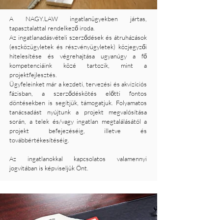
A NAGY.LAW ingatlanügyekben jártas,
tapasztalattal rendelkező iroda.
Az ingatlanadásvételi szerződések és átruházások
(eszközügyletek és részvényügyletek) közjegyzői
hitelesítése és végrehajtása ugyanúgy a fő
kompetenciáink közé tartozik, mint a
projektfejlesztés.
Ügyfeleinket már a kezdeti, tervezési és akvizíciós
fázisban, a szerződéskötés előtti fontos
döntésekben is segítjük, támogatjuk. Folyamatos
tanácsadást nyújtunk a projekt megvalósítása
során, a telek és/vagy ingatlan megtalálásától a
projekt befejezéséig, illetve és
továbbértékesítéséig.
Az ingatlanokkal kapcsolatos valamennyi
jogvitában is képviseljük Önt.