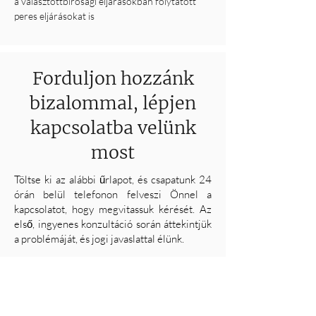
a választottbírósági eljárásokban folytatott
peres eljárásokat is
Forduljon hozzánk
bizalommal, lépjen
kapcsolatba velünk
most
Töltse ki az alábbi űrlapot, és csapatunk 24
órán belül telefonon felveszi Önnel a
kapcsolatot, hogy megvitassuk kérését. Az
első, ingyenes konzultáció során áttekintjük
a problémáját, és jogi javaslattal élünk.
ÉRDEKLŐDÉS