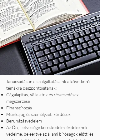
Tanácsadásunk, szolgáltatásaink a következő
témákra összpontosítanak:
Cégalapítás, Vállalatok és részesedések
megszerzése
Finanszírozás
Munkajog és személyzeti kérdések
Beruházásvédelem
Az Ön, illetve cége kereskedelmi érdekeinek
védelme, beleértve az állami bíróságok előtti és