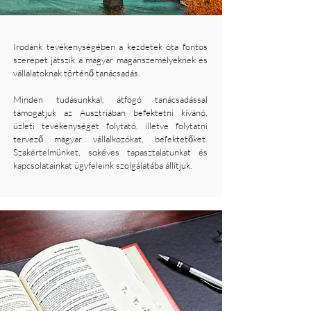
Irodánk tevékenységében a kezdetek óta fontos
szerepet játszik a magyar magánszemélyeknek és
vállalatoknak történő tanácsadás.
Minden tudásunkkal, átfogó tanácsadással
támogatjuk az Ausztriában befektetni kívánó,
üzleti tevékenységet folytató, illetve folytatni
tervező magyar vállalkozókat, befektetőket.
Szakértelmünket, sokéves tapasztalatunkat és
kapcsolatainkat ügyfeleink szolgálatába állítjuk.